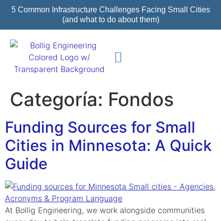
5 Common Infrastructure Challenges Facing Small Cities
(and what to do about them)
Sobre nosotros
proyectos destacados
Categoría:
Fondos
Funding Sources for Small
Cities in Minnesota: A Quick
Guide
At Bollig Engineering, we work alongside communities