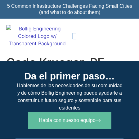
5 Common Infrastructure Challenges Facing Small Cities
(and what to do about them)
Sobre nosotros
proyectos destacados
Cade Krueger, PE.
Da el primer paso…
Hablemos de las necesidades de su comunidad
y de cómo Bollig Engineering puede ayudarle a
construir un futuro seguro y sostenible para sus
residentes.
Habla con nuestro equipo